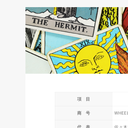
項 目
商 号
WHEE
代 表
佐々