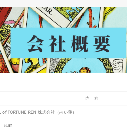
内 容
L of FORTUNE REN 株式会社（占い蓮）
木 皓咲