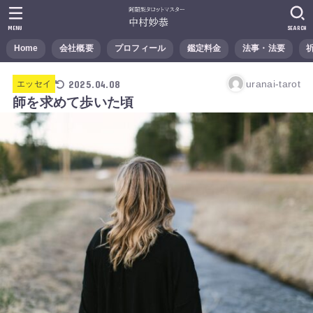
MENU
SEARCH
Home
会社概要
プロフィール
鑑定料金
法事・法要
2025.04.08
uranai-tarot
エッセイ
師を求めて歩いた頃