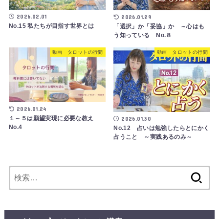
2026.02.01
2026.01.29
No.15 私たちが目指す世界とは
「選択」か「妥協」か ～心はも
う知っている No.８
動画 タロットの行間
動画 タロットの行間
2026.01.24
１～５は願望実現に必要な教え
2026.01.30
No.4
No.12 占いは勉強したらとにかく
占うこと ～実践あるのみ～