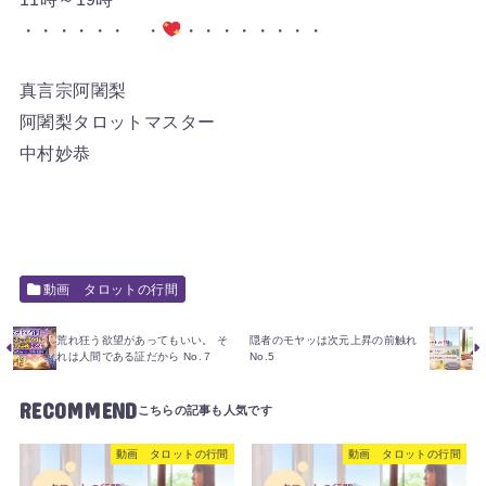
・・・・・・ ・
・・・・・・・・
真言宗阿闍梨
阿闍梨タロットマスター
中村妙恭
動画 タロットの行間
荒れ狂う欲望があってもいい。 そ
隠者のモヤッは次元上昇の前触れ
れは人間である証だから No.７
No.5
RECOMMEND
動画 タロットの行間
動画 タロットの行間