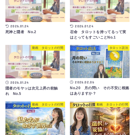
2026.01.24
2026.01.24
死神と隠者 No.2
召命 タロットを持ってるって実
はとってもすごいことNo.1
動画 タロットの行間
タロット説法
2026.02.06
2026.01.24
No.20 月の問い その不安に根拠
隠者のモヤッは次元上昇の前触
はありますか？
れ No.5
動画 タロットの行間
動画 タロットの行間