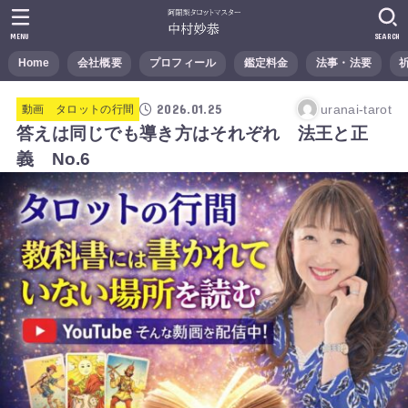
MENU
SEARCH
Home
会社概要
プロフィール
鑑定料金
法事・法要
2026.01.25
uranai-tarot
動画 タロットの行間
答えは同じでも導き方はそれぞれ 法王と正
義 No.6